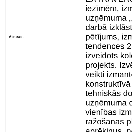
iezīmēm, izm
uzņēmuma „M
darbā izklāst
pētījums, iz
Abstract
tendences 2
izveidots ko
projekts. Izvē
veikti izmant
konstruktīvā
tehniskās d
uzņēmuma da
vienības iz
ražošanas pl
aprēķinus, n