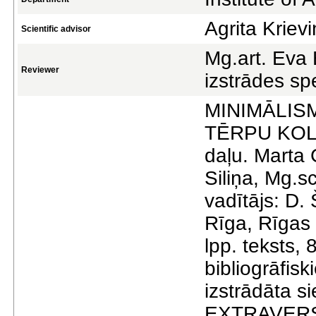
Agrita Krievi
Scientific advisor
Mg.art. Eva 
Reviewer
izstrādes sp
MINIMĀLIS
TĒRPU KOLEK
daļu. Marta 
Siliņa, Mg.sc
vadītājs: D. 
Rīga, Rīgas 
lpp. teksts, 
bibliogrāfisk
izstrādāta s
EXTRAVERSIO