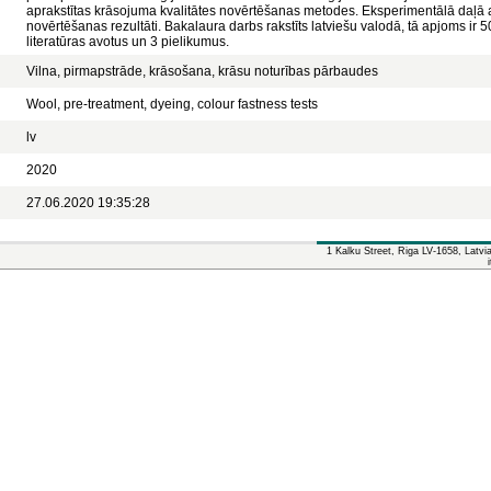
aprakstītas krāsojuma kvalitātes novērtēšanas metodes. Eksperimentālā daļā a
novērtēšanas rezultāti. Bakalaura darbs rakstīts latviešu valodā, tā apjoms ir 50
literatūras avotus un 3 pielikumus.
Vilna, pirmapstrāde, krāsošana, krāsu noturības pārbaudes
Wool, pre-treatment, dyeing, colour fastness tests
lv
2020
27.06.2020 19:35:28
1 Kalku Street, Riga LV-1658, Latv