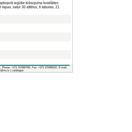
pkopoti iegūtie krāsojuma kvalitātes
 lapas, satur 30 attēlus, 6 tabulas, 21
ia. Phone: +371 67089766, Fax: +371 67089020. E-mail:
it@rtu.lv |
catalogue