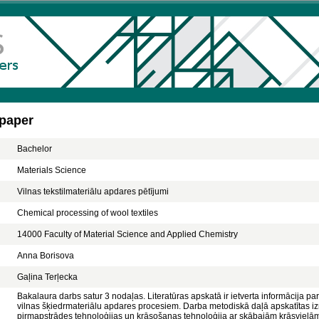
 paper
Bachelor
Materials Science
Vilnas tekstilmateriālu apdares pētījumi
Chemical processing of wool textiles
14000 Faculty of Material Science and Applied Chemistry
Anna Borisova
Gaļina Terļecka
Bakalaura darbs satur 3 nodaļas. Literatūras apskatā ir ietverta informācija par
vilnas šķiedrmateriālu apdares procesiem. Darba metodiskā daļā apskatītas iz
pirmapstrādes tehnoloģijas un krāsošanas tehnoloģija ar skābajām krāsvielām