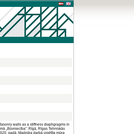
asonry walls as a stiffness diaphgragms in
ammā „Būvniecība”. Rīgā, Rīgas Tehniskās
2020. gadā. Maģistra darbā izpētīta mūra