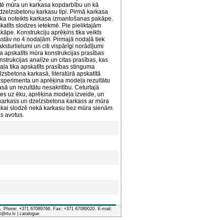
ērtē mūra un karkasa kopdarbību un kā
u dzelzsbetonu karkasu tipi. Pirmā karkasa
tika noteikts karkasa izmantošanas pakāpe.
katīts slodzes ietekmē. Pie pieliktajām
āpe. Konstrukciju aprēķins tika veikts
astāv no 4 nodaļām. Pirmajā nodaļā tiek
ksturlielumi un citi vispārīgi norādījumi
ka apskatīts mūra konstrukcijas prasības
strukcijas analīze un citas prasības, kas
aļa tika apskatīts prasības stinguma
zsbetona karkasā, literatūrā apskatītā
ksperimenta un aprēķina modeļa rezultātu
sā un rezultātu nesakritību. Ceturtajā
zes uz ēku, aprēķina modeļa izveide, un
a karkass un dzelzsbetona karkass ar mūra
lākai slodzē nekā karkasu bez mūra sienām.
as avotus.
ia. Phone: +371 67089766, Fax: +371 67089020. E-mail:
it@rtu.lv |
catalogue