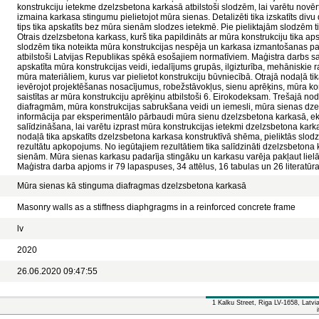
konstrukciju ietekme dzelzsbetona karkasā atbilstoši slodzēm, lai varētu nov
izmaina karkasa stingumu pielietojot mūra sienas. Detalizēti tika izskatīts div
tips tika apskatīts bez mūra sienām slodzes ietekmē. Pie pieliktajām slodzēm 
Otrais dzelzsbetona karkass, kurš tika papildināts ar mūra konstrukciju tika aps
slodzēm tika noteikta mūra konstrukcijas nespēja un karkasa izmantošanas pak
atbilstoši Latvijas Republikas spēkā esošajiem normatīviem. Maģistra darbs s
apskatīta mūra konstrukcijas veidi, iedalījums grupās, ilgizturība, mehāniskie ra
mūra materiāliem, kurus var pielietot konstrukciju būvniecībā. Otrajā nodaļā ti
ievērojot projektēšanas nosacījumus, robežstāvokļus, sienu aprēķins, mūra kon
saistītas ar mūra konstrukciju aprēķinu atbilstoši 6. Eirokodeksam. Trešajā nod
diafragmām, mūra konstrukcijas sabrukšana veidi un iemesli, mūra sienas dzel
informācija par eksperimentālo pārbaudi mūra sienu dzelzsbetona karkasā, e
salīdzināšana, lai varētu izprast mūra konstrukcijas ietekmi dzelzsbetona karka
nodaļā tika apskatīts dzelzsbetona karkasa konstruktīvā shēma, pieliktās slod
rezultātu apkopojums. No iegūtajiem rezultātiem tika salīdzināti dzelzsbeton
sienām. Mūra sienas karkasu padarīja stingāku un karkasu varēja pakļaut lie
Maģistra darba apjoms ir 79 lapaspuses, 34 attēlus, 16 tabulas un 26 literatūr
Mūra sienas kā stinguma diafragmas dzelzsbetona karkasā
Masonry walls as a stiffness diaphgragms in a reinforced concrete frame
lv
2020
26.06.2020 09:47:55
1 Kalku Street, Riga LV-1658, Latv