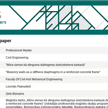
 paper
Professional Master
Civil Engineering
"Mūra sienas kā stinguma diafragmas dzelzsbetona karkasā"
"Masonry walls as a stiffness diaphragms in a reinforced concrete frame"
Faculty Of Civil And Mehanical Engineering
Leonīds Pakrastiņš
Ģirts Būmanis
Maģistra darbs „Mūra sienas kā stinguma diafragmas dzelzsbetona karkasā (M
a reinforced concrete frame)” izstrādājis profesionālā maģistra studiju progr
universitātes, Būvniecības inženierzinātņu fakultāte, Būvkonstrukciju katedrā 