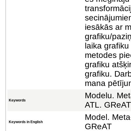
transformāci
secinājumiem
iesākās ar m
grafiku/paz
laika grafik
metodes piee
grafiku atšķ
grafiku. Dar
mana pētīju
Modelu. Met
Keywords
ATL. GReAT
Model. Meta
Keywords in English
GReAT