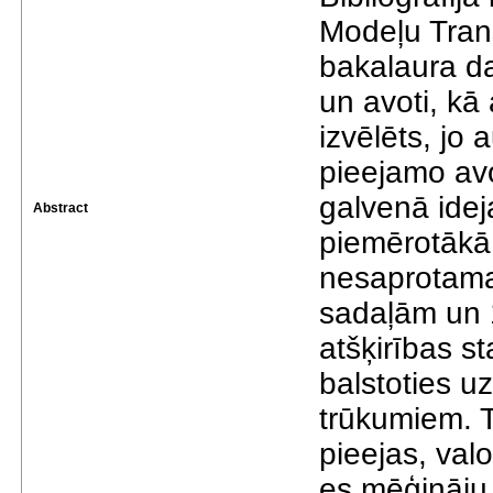
Modeļu Trans
bakalaura dar
un avoti, kā
izvēlēts, jo 
pieejamo av
galvenā idej
Abstract
piemērotākā 
nesaprotama
sadaļām un 
atšķirības s
balstoties u
trūkumiem. T
pieejas, val
es mēģināju 