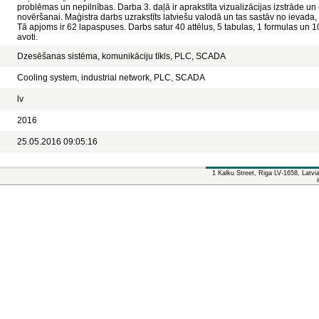
problēmas un nepilnības. Darba 3. daļā ir aprakstīta vizualizācijas izstrāde un
novēršanai. Maģistra darbs uzrakstīts latviešu valodā un tas sastāv no ievada
Tā apjoms ir 62 lapaspuses. Darbs satur 40 attēlus, 5 tabulas, 1 formulas un 10
avoti.
Dzesēšanas sistēma, komunikāciju tīkls, PLC, SCADA
Cooling system, industrial network, PLC, SCADA
lv
2016
25.05.2016 09:05:16
1 Kalku Street, Riga LV-1658, Latv