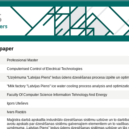
 paper
Professional Master
Computerised Control of Electrical Technologies
"Uzņēmuma "Latvijas Piens" ledus ūdens dzesēšanas procesa izpēte un optim
"Milk factory "Latvijas Piens" ice water cooling process analysis and optimizati
Faculty Of Computer Science Information Tehnology And Energy
Igors Uteševs
Ivars Raņķis
Maģistra darbā apskatīta industriālo dzesēšanas sistēmu uzbūve un to darbības p
avotu apskats par dzesēšanas sistēmu galvenajiem elementiem un to vadības s
uzņēmuma „Latvijas Piens” ledus-ūdens dzesēšanas sistēmas uzbūve un tās va