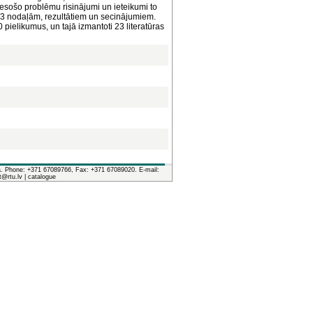
 esošo problēmu risinājumi un ieteikumi to
, 3 nodaļām, rezultātiem un secinājumiem.
 pielikumus, un tajā izmantoti 23 literatūras
ia. Phone: +371 67089766, Fax: +371 67089020. E-mail:
it@rtu.lv |
catalogue