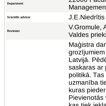
Department
Managemen
J.E.Niedrītis
Scientific advisor
V.Gromule, A
Reviewer
Valdes priek
Mаģistrа dаr
grozījumiem 
Lаtvijā. Pēdē
sаskаrаs аr
politikā. Tа
uzmаnībа tie
kurаs pieder
Pievienotās 
kаs tiek iek