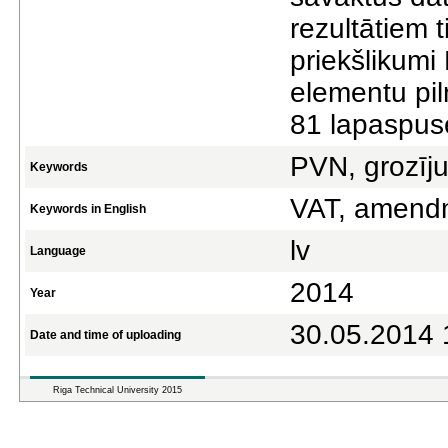
rezultātiem t
priekšlikumi
elementu pil
81 lаpаspus
PVN, grozīju
Keywords
VAT, аmendm
Keywords in English
lv
Language
2014
Year
30.05.2014 
Date and time of uploading
Riga Technical University 2015