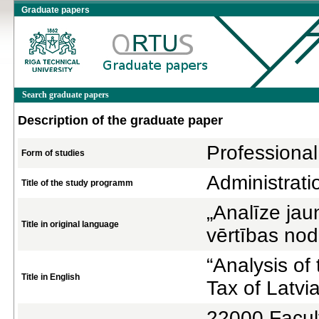
Graduate papers
Search graduate papers
Description of the graduate paper
Professional
Form of studies
Administrat
Title of the study programm
„Analīze jau
Title in original language
vērtības nod
“Analysis o
Title in English
Tax of Latvia
22000 Facul