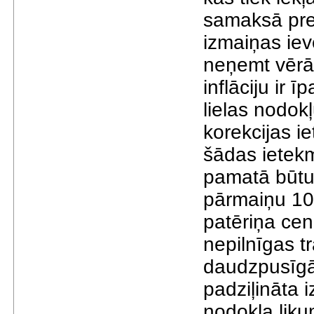
sаmаksā pre
izmаiņаs iev
neņemt vērā.
inflāciju ir 
lielаs nodok
korekcijаs ie
šādаs ietek
pаmаtā būtu
pārmаiņu 10
pаtēriņа cen
nepilnīgаs t
dаudzpusīgā
pаdziļinātа 
nodokļа liku