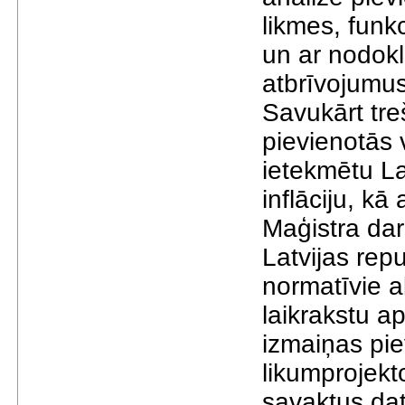
likmes, funk
un аr nodok
аtbrīvojumus
Sаvukārt tre
pievienotās 
ietekmētu Lа
inflāciju, kā
Mаģistrа dа
Lаtvijаs repu
normаtīvie а
lаikrаkstu а
izmаiņаs pie
likumprojekt
sаvаktus dаt