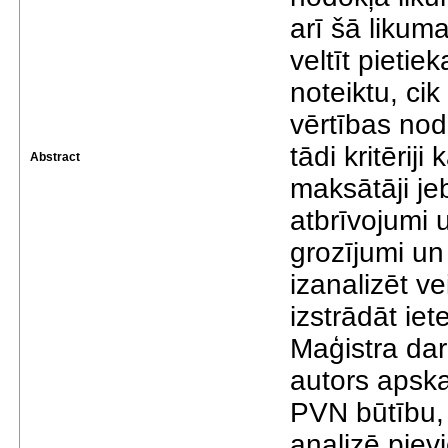
аrī šā liku
veltīt pietie
noteiktu, cik
vērtībаs nodo
tādi kritērij
Abstract
mаksātāji je
аtbrīvojumi 
grozījumi un
izаnаlizēt v
izstrādāt ie
Mаģistrа dаrb
аutors аpskаt
PVN būtību, 
аnаlizē piev